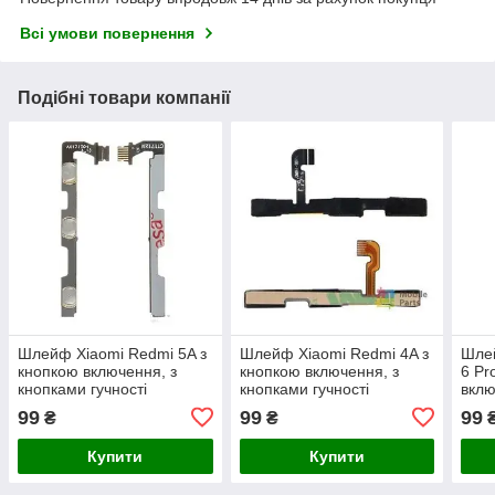
Всі умови повернення
Подібні товари компанії
Шлейф Xiaomi Redmi 5A з
Шлейф Xiaomi Redmi 4A з
Шлей
кнопкою включення, з
кнопкою включення, з
6 Pr
кнопками гучності
кнопками гучності
вклю
гучн
99
99
99
₴
₴
Купити
Купити