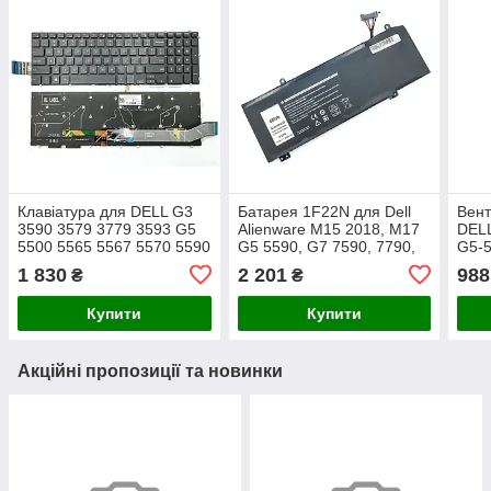
Клавіатура для DELL G3
Батарея 1F22N для Dell
Вент
3590 3579 3779 3593 G5
Alienware M15 2018, M17
DELL
5500 5565 5567 5570 5590
G5 5590, G7 7590, 7790,
G5-5
5587 5575 5775 G7 7588
8622M (HYWXJ) (15.4V
0GW
1 830
2 201
988
₴
₴
7580 (RGB
3000mAh 46wh)
DFS4
підсвічуванням)
Пара
Купити
Купити
Акційні пропозиції та новинки