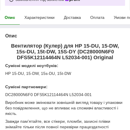
Опис
Характеристики
Доставка
Оплата
Умови п
Опис
Вентилятор (Кулер) для HP 15-DU, 15-DW,
15s-DU, 15t-DW, 15S-DY (DC28000N6F0
DFS5K12114464N L52034-001) Original
Сумісні моделі ноутбуків:
HP 15-DU, 15-DW, 15s-DU, 15t-DW
Сумісні партномери:
DC28000N6F0 DFS5K12114464N L52034-001
Виробник може змінювати зовнішній вигляд товару і упаковки
без повідомлення, що не впливає на споживчі властивості і
якість.
Завжди пам'ятайте, все стікери, пломби, захисні плівки
знімайте тільки після повної перевірки працездатності