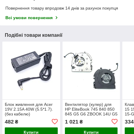
Повернення товару впродовж 14 днів за рахунок покупця
Всі умови повернення
Подібні товари компанії
Блок живлення для Acer
Вентилятор (кулер) для
Клав
19V 2.15A 40W (5.5*1.7).
HP EliteBook 745 840 850
15 1
(без кабелю)
845 G5 G6 ZBOOK 14U G5
15-G
15U G6 CPU (L62739-001,
G3, 
482
1 021
334
₴
₴
L22306-001) Версія 2
Blac
Купити
Купити