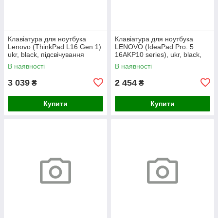
Клавіатура для ноутбука
Клавіатура для ноутбука
Lenovo (ThinkPad L16 Gen 1)
LENOVO (IdeaPad Pro: 5
ukr, black, підсвічування
16AKP10 series), ukr, black,
клавіш (copilot)
без кадру, підсвічування
В наявності
В наявності
клавіш
3 039
2 454
₴
₴
Купити
Купити