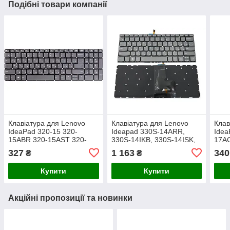
Подібні товари компанії
Клавіатура для Lenovo
Клавіатура для Lenovo
Клав
IdeaPad 320-15 320-
Ideapad 330S-14ARR,
Idea
15ABR 320-15AST 320-
330S-14IKB, 330S-14ISK,
17AC
15IKB 320-15ISK 330-
V330-14IKB,Yoga 520-
17IS
327
1 163
340
₴
₴
15IKB 330-15ICH 330-15
14IKB, 720-15ISK (RU
S145-15IWL (RU Gray)
Black з підсвіткою)
Купити
Купити
Акційні пропозиції та новинки