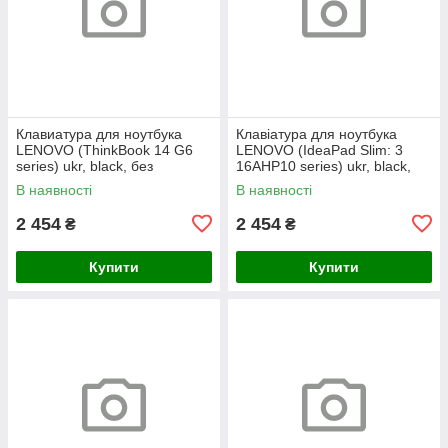
Клавиатура для ноутбука
Клавіатура для ноутбука
LENOVO (ThinkBook 14 G6
LENOVO (IdeaPad Slim: 3
series) ukr, black, без
16AHP10 series) ukr, black,
фрейма, подсветка клавиш
без кадру, підсвічування
В наявності
В наявності
(copilot)
клавіш
2 454
2 454
₴
₴
Купити
Купити