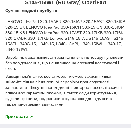
S145-15IWL (RU Gray) Оригінал
Сумісні моделі ноутбуків:
LENOVO IdeaPad 320-15ABR 320-15IAP 320-15AST 320-15IKB
320-15ISK LENOVO IdeaPad 330-15ICH 330-15ICN 330-15IGM
330-15IKB LENOVO IdeaPad 320-17AST 320-17IKB 320-17ISK
320-17ABR 330 -17IKB Lenovo S145-15IWL S145-15AST S145-
15API L340C-15, L340-15, L340-15API, L340-15IWL, L340-17,
L340-17IWL
Виробник може змінювати зовнішній вигляд товару і упаковки
без повідомлення, що не впливає на споживчі властивості і
якість.
Завжди пам'ятайте, все стікери, пломби, захисні плівки
знімайте тільки після повної перевірки працездатності
запчастини. Відсутні, пошкоджені, повторно наклеєні захисні
плівки або гарантійні пломби, а також сліди користування,
відколи, тріщини, подряпини є підставою для відмови в
гарантійної заміни запчастини.
Приховати