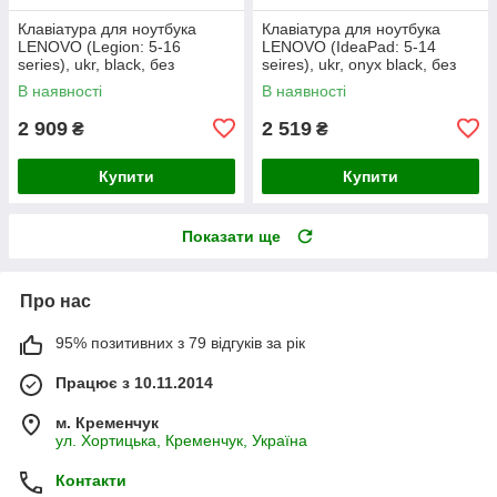
Клавіатура для ноутбука
Клавіатура для ноутбука
LENOVO (Legion: 5-16
LENOVO (IdeaPad: 5-14
series), ukr, black, без
seires), ukr, onyx black, без
фрейма, підсвічування
фрейму, підсвічування клавіш
В наявності
В наявності
клавіш
(copilot)
2 909
2 519
₴
₴
Купити
Купити
Показати ще
Про нас
95% позитивних з 79 відгуків за рік
Працює з 10.11.2014
м. Кременчук
ул. Хортицька, Кременчук, Україна
Контакти