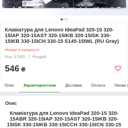
Клавіатура для Lenovo IdeaPad 320-15 320-
15IAP 320-15AST 320-15IKB 320-15ISK 330-
15IKB 330-15ICH 330-15 S145-15IWL (RU Gray)
Немає в наявності
Код: 67655
Роздріб
546
₴
Опис
Характеристики
Доставка
Оплата
Умови 
Опис
Клавіатура для Lenovo IdeaPad 320-15 320-
15ABR 320-15IAP 320-15AST 320-15IKB 320-
15ISK 330-15IKB 330-15ICCH 330-15ICN 330-15