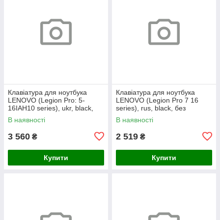
Клавіатура для ноутбука
Клавіатура для ноутбука
LENOVO (Legion Pro: 5-
LENOVO (Legion Pro 7 16
16IAH10 series), ukr, black,
series), rus, black, без
без кадру, підсвічування
фрейма, підсвічування
В наявності
В наявності
клавіш (RGB)
клавіш (copilot)
3 560
2 519
₴
₴
Купити
Купити