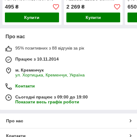
X507L, Y5000, F507L,
B14 B15 A11M A11MU MS-
495
2 269
650
₴
₴
F507M, A507 (RU Black
1551 MS-1552 A10RB-033
без рамки)
(RU Gray з підсвіткою)
Купити
Купити
Про нас
95% позитивних з 88 відгуків за рік
Працює з 10.11.2014
м. Кременчук
ул. Хортицька, Кременчук, Україна
Контакти
Сьогодні працює з 09:00 до 19:00
Показати весь графік роботи
Про нас
Контакти