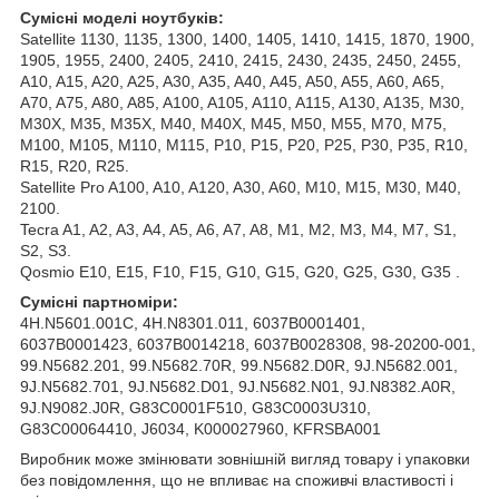
Сумісні моделі ноутбуків:
Satellite 1130, 1135, 1300, 1400, 1405, 1410, 1415, 1870, 1900,
1905, 1955, 2400, 2405, 2410, 2415, 2430, 2435, 2450, 2455,
A10, A15, A20, A25, A30, A35, A40, A45, A50, A55, A60, A65,
A70, A75, A80, A85, A100, A105, A110, A115, A130, A135, M30,
M30X, M35, M35X, M40, M40X, M45, M50, M55, M70, M75,
M100, M105, M110, M115, P10, P15, P20, P25, P30, P35, R10,
R15, R20, R25.
Satellite Pro A100, A10, A120, A30, A60, M10, M15, M30, M40,
2100.
Tecra A1, A2, A3, A4, A5, A6, A7, A8, M1, M2, M3, M4, M7, S1,
S2, S3.
Qosmio E10, E15, F10, F15, G10, G15, G20, G25, G30, G35 .
Сумісні партноміри:
4H.N5601.001C, 4H.N8301.011, 6037B0001401,
6037B0001423, 6037B0014218, 6037B0028308, 98-20200-001,
99.N5682.201, 99.N5682.70R, 99.N5682.D0R, 9J.N5682.001,
9J.N5682.701, 9J.N5682.D01, 9J.N5682.N01, 9J.N8382.A0R,
9J.N9082.J0R, G83C0001F510, G83C0003U310,
G83C00064410, J6034, K000027960, KFRSBA001
Виробник може змінювати зовнішній вигляд товару і упаковки
без повідомлення, що не впливає на споживчі властивості і