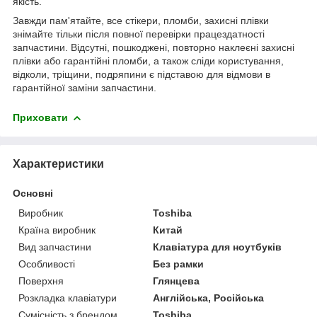
якість.
Завжди пам'ятайте, все стікери, пломби, захисні плівки
знімайте тільки після повної перевірки працездатності
запчастини. Відсутні, пошкоджені, повторно наклеєні захисні
плівки або гарантійні пломби, а також сліди користування,
відколи, тріщини, подряпини є підставою для відмови в
гарантійної заміни запчастини.
Приховати
Характеристики
Основні
Виробник
Toshiba
Країна виробник
Китай
Вид запчастини
Клавіатура для ноутбуків
Особливості
Без рамки
Поверхня
Глянцева
Розкладка клавіатури
Англійська, Російська
Сумісність з брендом
Toshiba