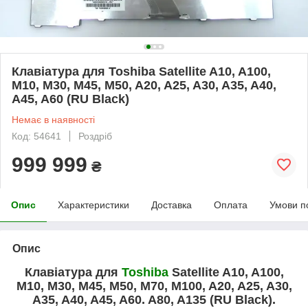
Клавіатура для Toshiba Satellite A10, A100,
M10, M30, M45, M50, A20, A25, A30, A35, A40,
A45, A60 (RU Black)
Немає в наявності
Код: 54641
Роздріб
999 999
₴
Опис
Характеристики
Доставка
Оплата
Умови п
Опис
Клавіатура для
Toshiba
Satellite A10, A100,
M10, M30, M45, M50, M70, M100, A20, A25, A30,
A35, A40, A45, A60. A80, A135 (RU Black).