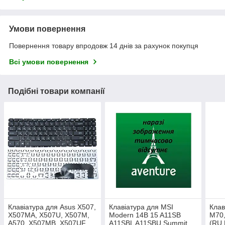
Умови повернення
Повернення товару впродовж 14 днів за рахунок покупця
Всі умови повернення
Подібні товари компанії
Клавіатура для Asus X507,
Клавіатура для MSI
Клав
X507MA, X507U, X507M,
Modern 14B 15 A11SB
M70,
A570, X507MB, X507UF,
A11SBL A11SBU Summit
(RU 