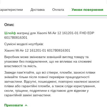
арактеристики
Доставка
Оплата
Умови повернення
Опис
Шлейф
матриці для Xiaomi Mi Air 12 161201-01 FHD EDP
6017B0816301
Сумісні моделі ноутбуків:
Xiaomi Mi Air 12 161201-01 6017B0816301
Виробник може змінювати зовнішній вигляд товару та
упаковки без повідомлення, що не впливає на споживчі
властивості та якість.
Завжди пам'ятайте, що всі стікери, пломби, захисні плівки
знімайте тільки після повної перевірки працездатності
запчастини. Відсутні, пошкоджені, повторно наклеєні захисні
плівки або гарантійні пломби, а також сліди користування,
сколи, тріщини, подряпини є підставою для відмови у
гарантійній заміні запчастини.
Приховати