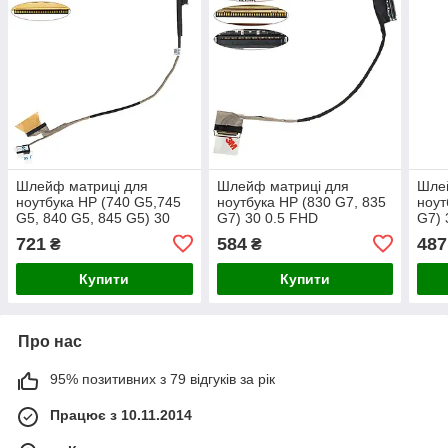
Шлейф матриці для
Шлейф матриці для
Шле
ноутбука НР (740 G5,745
ноутбука HP (830 G7, 835
ноут
G5, 840 G5, 845 G5) 30
G7) 30 0.5 FHD
G7) 
0.5 FHD (6017B0894601)
(6017b1374901)
(601
721
584
487
₴
₴
Купити
Купити
Про нас
95% позитивних з 79 відгуків за рік
Працює з 10.11.2014