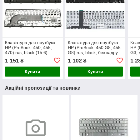
Клавіатура для ноутбука
Клавіатура для ноутбука
Клав
HP (ProBook: 450, 455,
HP (ProBook: 450 G8, 455
HP (
470) rus, black (15.6)
G8) rus, black, без кадру
G3, 
(оригінал)
підс
1 151
1 102
1 2
₴
₴
Купити
Купити
Акційні пропозиції та новинки