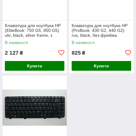
Клавіатура для ноутбука HP
Клавіатура для ноутбука HP
(EliteBook: 750 G5, 850 G5)
(ProBook: 430 G2, 440 G2)
ukr, black, silver frame, з
rus, black, без фрейма
джойстиком, підсвічування
В наявності
В наявності
клавіш
2 127
825
₴
₴
Купити
Купити