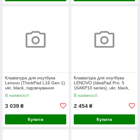
Клавіатура для ноутбука
Клавіатура для ноутбука
Lenovo (ThinkPad L16 Gen 1)
LENOVO (IdeaPad Pro: 5
ukr, black, підсвічування
16AKP10 series), ukr, black,
клавіш (copilot)
без кадру, підсвічування
В наявності
В наявності
клавіш
3 039
2 454
₴
₴
Купити
Купити