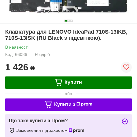
Клавіатура для LENOVO IdeaPad 710S-13IKB,
710S-13ISK (RU Black з підсвіткою).
В наявності
Код: 66086
Роздріб
1 426
₴
Купити
або
Купити з
Що таке купити з Пром?
Замовлення під захистом