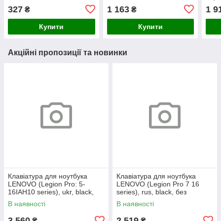
15IKB 320-15ISK 330-
V330-14IKB,Yoga 520-
фрей
327
1 163
1 9
₴
₴
15IKB 330-15ICH 330-15
14IKB, 720-15ISK (RU
клав
S145-15IWL (RU Gray)
Black з підсвіткою)
Купити
Купити
Акційні пропозиції та новинки
Клавіатура для ноутбука
Клавіатура для ноутбука
LENOVO (Legion Pro: 5-
LENOVO (Legion Pro 7 16
16IAH10 series), ukr, black,
series), rus, black, без
без кадру, підсвічування
фрейма, підсвічування
В наявності
В наявності
клавіш (RGB)
клавіш (copilot)
3 560
2 519
₴
₴