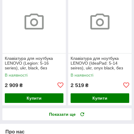
Клавіатура для ноутбука
Клавіатура для ноутбука
LENOVO (Legion: 5-16
LENOVO (IdeaPad: 5-14
series), ukr, black, без
seires), ukr, onyx black, без
фрейма, підсвічування
фрейму, підсвічування клавіш
В наявності
В наявності
клавіш
(copilot)
2 909
2 519
₴
₴
Купити
Купити
Показати ще
Про нас