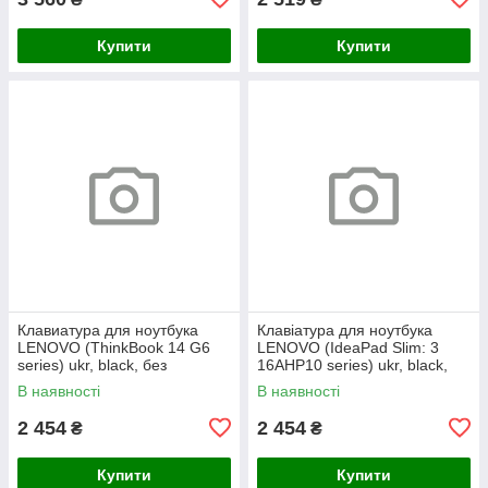
Купити
Купити
Клавиатура для ноутбука
Клавіатура для ноутбука
LENOVO (ThinkBook 14 G6
LENOVO (IdeaPad Slim: 3
series) ukr, black, без
16AHP10 series) ukr, black,
фрейма, подсветка клавиш
без кадру, підсвічування
В наявності
В наявності
(copilot)
клавіш
2 454
2 454
₴
₴
Купити
Купити