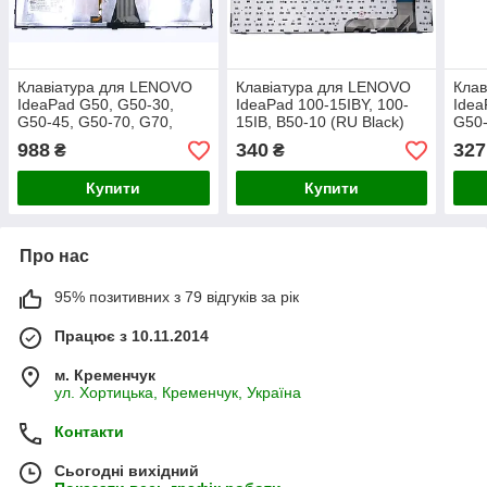
Клавіатура для LENOVO
Клавіатура для LENOVO
Клав
IdeaPad G50, G50-30,
IdeaPad 100-15IBY, 100-
Idea
G50-45, G50-70, G70,
15IB, B50-10 (RU Black)
G50-
G70-70, Z50-70, Z70-80
G70-
988
340
327
₴
₴
(RU Black, Чорна рамка з
Z70-
підсвіткою)
Blac
Купити
Купити
Про нас
95% позитивних з 79 відгуків за рік
Працює з 10.11.2014
м. Кременчук
ул. Хортицька, Кременчук, Україна
Контакти
Сьогодні вихідний