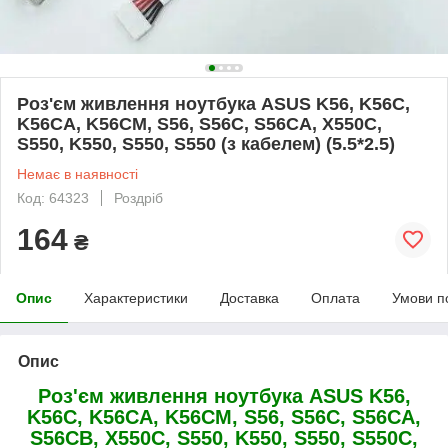
Роз'єм живлення ноутбука ASUS K56, K56C,
K56CA, K56CM, S56, S56C, S56CA, X550C,
S550, K550, S550, S550 (з кабелем) (5.5*2.5)
Немає в наявності
Код: 64323
Роздріб
164
₴
Опис
Характеристики
Доставка
Оплата
Умови п
Опис
Роз'єм живлення ноутбука ASUS K56,
K56C, K56CA, K56CM, S56, S56C, S56CA,
S56CB, X550C, S550, K550, S550, S550C,