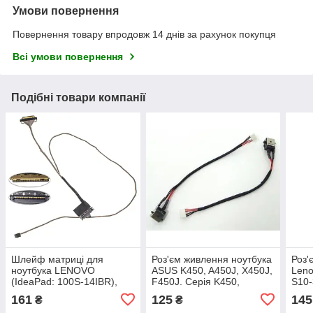
Умови повернення
Повернення товару впродовж 14 днів за рахунок покупця
Всі умови повернення
Подібні товари компанії
Шлейф матриці для
Роз'єм живлення ноутбука
Роз'
ноутбука LENOVO
ASUS K450, A450J, X450J,
Leno
(IdeaPad: 100S-14IBR),
F450J. Серія K450,
S10
LED (5C10K69442)
K450CA, A40J, A45J, A450,
(5.5
161
125
145
₴
₴
A450C, A450V (5.5*2.5) (з
каб