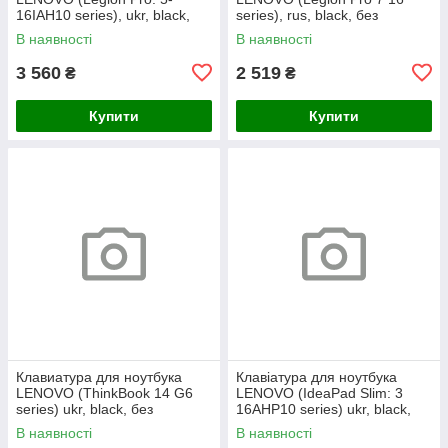
16IAH10 series), ukr, black,
series), rus, black, без
без кадру, підсвічування
фрейма, підсвічування
В наявності
В наявності
клавіш (RGB)
клавіш (copilot)
3 560
2 519
₴
₴
Купити
Купити
Клавиатура для ноутбука
Клавіатура для ноутбука
LENOVO (ThinkBook 14 G6
LENOVO (IdeaPad Slim: 3
series) ukr, black, без
16AHP10 series) ukr, black,
фрейма, подсветка клавиш
без кадру, підсвічування
В наявності
В наявності
(copilot)
клавіш