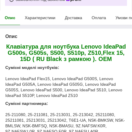
Опис
Характеристики
Доставка
Оплата
Умови п
Опис
Клавіатура
для ноутбука Lenovo IdeaPad
G500s, G505s, S500, S510p, Z510,Flex 15,
15D ( RU Black з рамкою ). OEM
Сумісні моделі ноутбуків:
Lenovo IdeaPad Flex15, Lenovo IdeaPad G500S, Lenovo
IdeaPad G505A, Lenovo IdeaPad G505G, Lenovo IdeaPad
G505S, Lenovo IdeaPad S500, Lenovo IdeaPad S510, Lenovo
IdeaPad S510P, Lenovo IdeaPad Z510
Сумісні партномера:
25-211080, 25-211081, 25-213031, 25-213042, 25211080,
25211081, 25213031, 25213042, T6E1-UA, NSK-BMKSW, NSK-
BMLSW, NSK-BMFSQ, NSK-BMASU, 9Z.NAFSW.K0R,
9Z.NAFSW.L0R, 9Z.NAFSQ.F0R, 9Z.NAFSU.A0R,