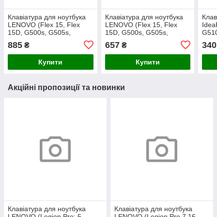
Клавіатура для ноутбука
Клавіатура для ноутбука
Клав
LENOVO (Flex 15, Flex
LENOVO (Flex 15, Flex
Idea
15D, G500s, G505s,
15D, G500s, G505s,
G510
S510p) rus, black, black
S510p) rus, black, silver
Blac
885
657
340
₴
₴
frame, підсвічування
frame (оригінал)
клавіш
Купити
Купити
Акційні пропозиції та новинки
Клавіатура для ноутбука
Клавіатура для ноутбука
LENOVO (Legion Pro: 5-
LENOVO (Legion Pro 7 16