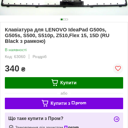
Клавіатура для LENOVO IdeaPad G500s,
G505s, S500, S510p, Z510,Flex 15, 15D (RU
Black з рамкою)
В наявності
Код: 63060
Роздріб
340
₴
Купити
або
Купити з
Що таке купити з Пром?
Замовлення під захистом