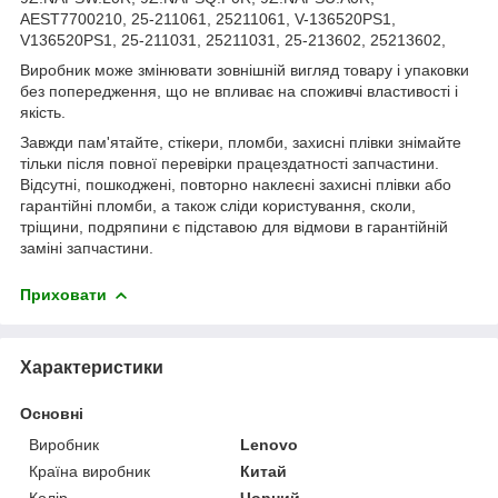
AEST7700210, 25-211061, 25211061, V-136520PS1,
V136520PS1, 25-211031, 25211031, 25-213602, 25213602,
Виробник може змінювати зовнішній вигляд товару і упаковки
без попередження, що не впливає на споживчі властивості і
якість.
Завжди пам'ятайте, стікери, пломби, захисні плівки знімайте
тільки після повної перевірки працездатності запчастини.
Відсутні, пошкоджені, повторно наклеєні захисні плівки або
гарантійні пломби, а також сліди користування, сколи,
тріщини, подряпини є підставою для відмови в гарантійній
заміні запчастини.
Приховати
Характеристики
Основні
Виробник
Lenovo
Країна виробник
Китай
Колір
Чорний