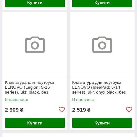
Купити
Купити
Клавіатура для ноутбука
Клавіатура для ноутбука
LENOVO (Legion: 5-16
LENOVO (IdeaPad: 5-14
series), ukr, black, без
seires), ukr, onyx black, без
фрейма, підсвічування
фрейму, підсвічування клавіш
В наявності
В наявності
клавіш
(copilot)
2 909
2 519
₴
₴
Купити
Купити