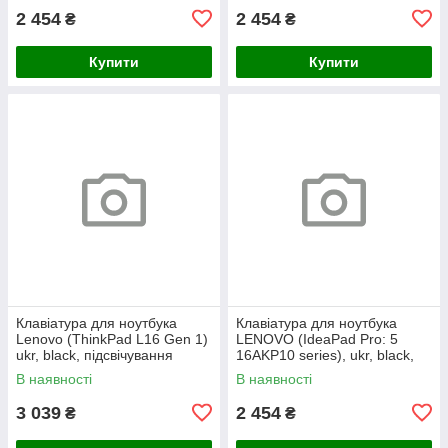
2 454
2 454
₴
₴
Купити
Купити
Клавіатура для ноутбука
Клавіатура для ноутбука
Lenovo (ThinkPad L16 Gen 1)
LENOVO (IdeaPad Pro: 5
ukr, black, підсвічування
16AKP10 series), ukr, black,
клавіш (copilot)
без кадру, підсвічування
В наявності
В наявності
клавіш
3 039
2 454
₴
₴