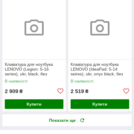
Клавіатура для ноутбука
Клавіатура для ноутбука
LENOVO (Legion: 5-16
LENOVO (IdeaPad: 5-14
series), ukr, black, без
seires), ukr, onyx black, без
фрейма, підсвічування
фрейму, підсвічування клавіш
В наявності
В наявності
клавіш
(copilot)
2 909
2 519
₴
₴
Купити
Купити
Показати ще