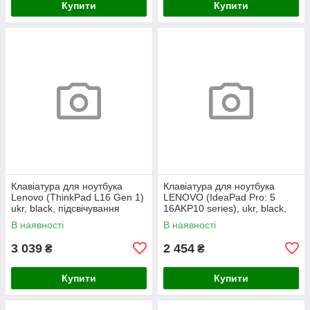
Купити
Купити
Клавіатура для ноутбука
Клавіатура для ноутбука
Lenovo (ThinkPad L16 Gen 1)
LENOVO (IdeaPad Pro: 5
ukr, black, підсвічування
16AKP10 series), ukr, black,
клавіш (copilot)
без кадру, підсвічування
В наявності
В наявності
клавіш
3 039
2 454
₴
₴
Купити
Купити