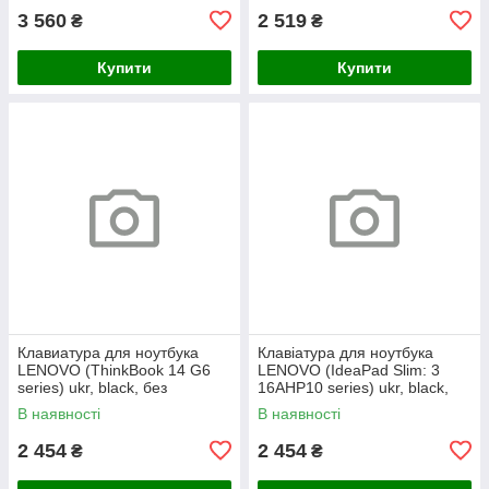
3 560
2 519
₴
₴
Купити
Купити
Клавиатура для ноутбука
Клавіатура для ноутбука
LENOVO (ThinkBook 14 G6
LENOVO (IdeaPad Slim: 3
series) ukr, black, без
16AHP10 series) ukr, black,
фрейма, подсветка клавиш
без кадру, підсвічування
В наявності
В наявності
(copilot)
клавіш
2 454
2 454
₴
₴