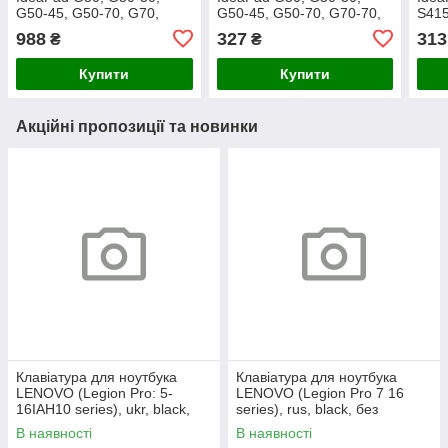
G50-45, G50-70, G70,
G50-45, G50-70, G70-70,
S415
G70-70, Z50-70, Z70-80
G70-80, Z50-70, Z50-75,
M40 
988
327
313
₴
₴
(RU Black, Чорна рамка з
Z70-80 Flex 2-15 (RU
рамк
підсвіткою)
Black Чорна рамка)
Купити
Купити
Акційні пропозиції та новинки
Клавіатура для ноутбука
Клавіатура для ноутбука
LENOVO (Legion Pro: 5-
LENOVO (Legion Pro 7 16
16IAH10 series), ukr, black,
series), rus, black, без
без кадру, підсвічування
фрейма, підсвічування
В наявності
В наявності
клавіш (RGB)
клавіш (copilot)