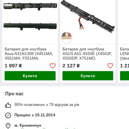
Батарея для ноутбука
Батарея для ноутбука
Бата
Asus A31N1308 (X451MA,
ASUS A41-X550E (X450JF,
LEN
X551MA, F551MA,
X550DP, X751MD,
(Ide
F200MA) 11.25V 2930mAh
X751MA, X750JA, X751LA)
S400
1 997
2 127
1 2
₴
₴
33Wh, Black
14.8V 2800mAh Black (LG/
220
Samsung/ Sanyo)
Купити
Купити
Про нас
95% позитивних з 79 відгуків за рік
Працює з 10.11.2014
м. Кременчук