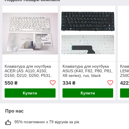
Клавіатура для ноутбука
Клавіатура для ноутбука
Клав
ACER (AS: A110, A150,
ASUS (K40, F82, P80, P81,
LENO
D150, D210, D250, P531,
X8 series), rus, black
Z500)
ZG5, EM: eM250 ), rus,
fram
550
334
422
₴
₴
white
Купити
Купити
Про нас
95% позитивних з 79 відгуків за рік