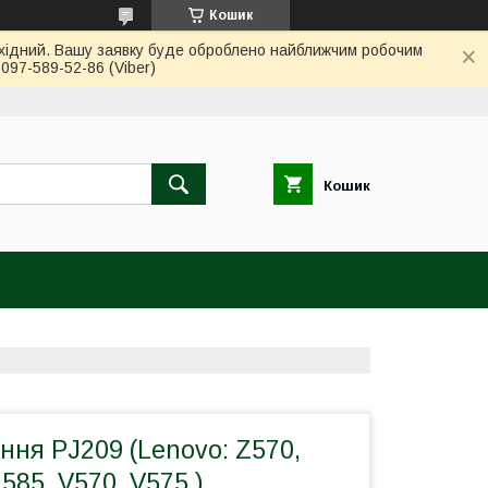
Кошик
вихідний. Вашу заявку буде оброблено найближчим робочим
97-589-52-86 (Viber)
Кошик
ння PJ209 (Lenovo: Z570,
585, V570, V575 )