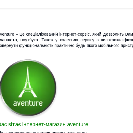
venture – це спеціалізований інтернет-сервіс, який дозволить В
ланшета, ноутбука. Також у колективі сервісу є висококваліфіко
овернути функціональність практично будь-якого мобільного прист
Вас вітає інтернет-магазин aventure
и є прямими імпортерами якісних запчастин.