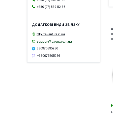
+380 (66) 943-37-65
+380 (97) 589-52-86
a
п
http://aventure.in.ua
п
support@aventure.in.ua
380975895286
+380975895286
М