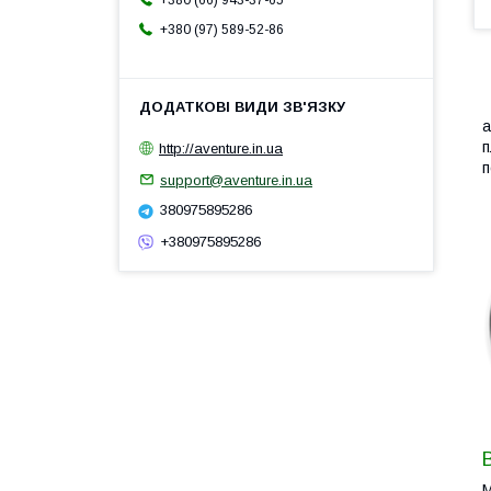
+380 (66) 943-37-65
+380 (97) 589-52-86
a
п
http://aventure.in.ua
п
support@aventure.in.ua
380975895286
+380975895286
М