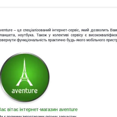
venture – це спеціалізований інтернет-сервіс, який дозволить В
ланшета, ноутбука. Також у колективі сервісу є висококваліфіко
овернути функціональність практично будь-якого мобільного прист
Вас вітає інтернет-магазин aventure
и є прямими імпортерами якісних запчастин.