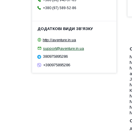
+380 (66) 943-37-65
+380 (97) 589-52-86
http://aventure.in.ua
support@aventure.in.ua
С
380975895286
N
N
+380975895286
N
a
J
N
K
N
N
N
A