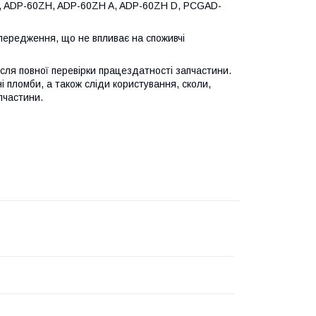
B, ADP-60ZH, ADP-60ZH A, ADP-60ZH D, PCGAD-
опередження, що не впливає на споживчі
після повної перевірки працездатності запчастини.
ні пломби, а також сліди користування, сколи,
пчастини.