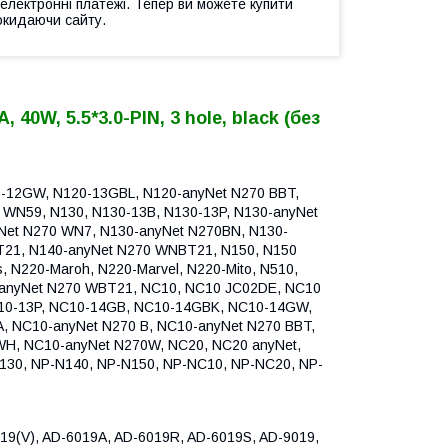
 електронні платежі. Тепер ви можете купити
окидаючи сайту.
40W, 5.5*3.0-PIN, 3 hole, black (без
0-12GW, N120-13GBL, N120-anyNet N270 BBT,
 WN59, N130, N130-13B, N130-13P, N130-anyNet
Net N270 WN7, N130-anyNet N270BN, N130-
T21, N140-anyNet N270 WNBT21, N150, N150
, N220-Maroh, N220-Marvel, N220-Mito, N510,
0-anyNet N270 WBT21, NC10, NC10 JC02DE, NC10
10-13P, NC10-14GB, NC10-14GBK, NC10-14GW,
, NC10-anyNet N270 B, NC10-anyNet N270 BBT,
WH, NC10-anyNet N270W, NC20, NC20 anyNet,
130, NP-N140, NP-N150, NP-NC10, NP-NC20, NP-
19(V), AD-6019A, AD-6019R, AD-6019S, AD-9019,