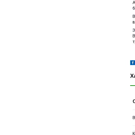
A
6
В
в
З
В
т
Х
В
К