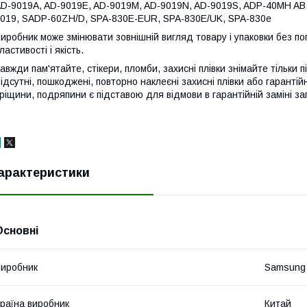
D-9019A, AD-9019E, AD-9019M, AD-9019N, AD-9019S, ADP-40MH A
019, SADP-60ZH/D, SPA-830E-EUR, SPA-830E/UK, SPA-830e
иробник може змінювати зовнішній вигляд товару і упаковки без п
ластивості і якість.
авжди пам'ятайте, стікери, пломби, захисні плівки знімайте тільки 
ідсутні, пошкоджені, повторно наклеєні захисні плівки або гарантій
ріщини, подряпини є підставою для відмови в гарантійній заміні за
арактеристики
Основні
иробник
Samsung
раїна виробник
Китай