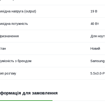
ихідна напруга (output)
19 В
ихідна потужність
40 Вт
ризначення
Для ноут
Стан
Новий
умісність з брендом
Samsung
ип роз'єму
5.5х3.0-P
нформація для замовлення