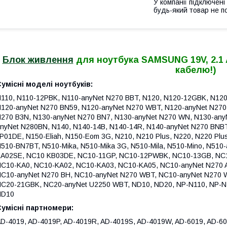
У компанії підключені
будь-який товар не п
Блок живлення
для ноутбука SAMSUNG 19V, 2.1 A, 
кабелю!)
умісні моделі ноутбуків:
110, N110-12PBK, N110-anyNet N270 BBT, N120, N120-12GBK, N12
120-anyNet N270 BN59, N120-anyNet N270 WBT, N120-anyNet N270
270 B3N, N130-anyNet N270 BN7, N130-anyNet N270 WN, N130-any
nyNet N280BN, N140, N140-14B, N140-14R, N140-anyNet N270 BNB
P01DE, N150-Eliah, N150-Eom 3G, N210, N210 Plus, N220, N220 Plus
510-BN7BT, N510-Mika, N510-Mika 3G, N510-Mila, N510-Mino, N51
A02SE, NC10 KB03DE, NC10-11GP, NC10-12PWBK, NC10-13GB, NC
C10-KA0, NC10-KA02, NC10-KA03, NC10-KA05, NC10-anyNet N270 A
C10-anyNet N270 BH, NC10-anyNet N270 WBT, NC10-anyNet N270 
C20-21GBK, NC20-anyNet U2250 WBT, ND10, ND20, NP-N110, NP-N
ND10
Сумісні партномери:
D-4019, AD-4019P, AD-4019R, AD-4019S, AD-4019W, AD-6019, AD-60