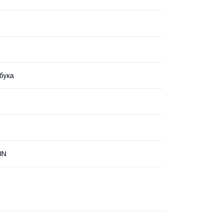
бука
IN