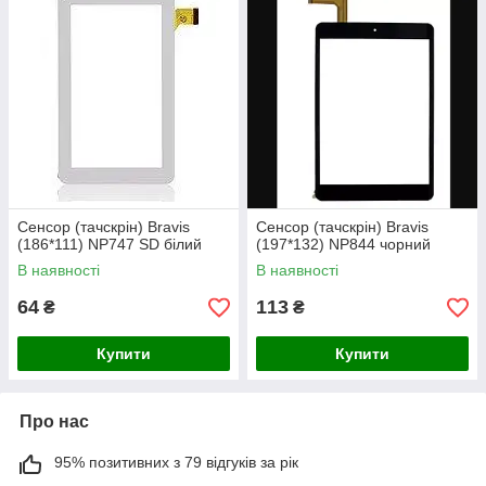
Сенсор (тачскрін) Bravis
Сенсор (тачскрін) Bravis
(186*111) NP747 SD білий
(197*132) NP844 чорний
В наявності
В наявності
64
113
₴
₴
Купити
Купити
Про нас
95% позитивних з 79 відгуків за рік