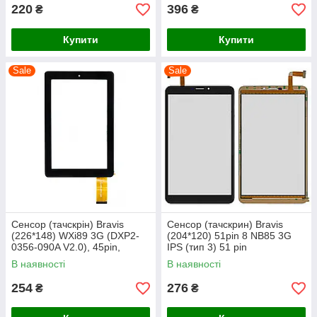
220
396
₴
₴
Купити
Купити
Sale
Sale
Сенсор (тачскрін) Bravis
Сенсор (тачскрин) Bravis
(226*148) WXi89 3G (DXP2-
(204*120) 51pin 8 NB85 3G
0356-090A V2.0), 45pin,
IPS (тип 3) 51 pin
чорний
(HK80DR2840) чёрный
В наявності
В наявності
254
276
₴
₴