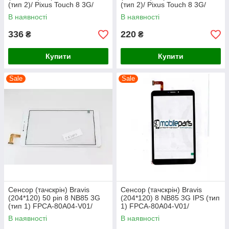
(тип 2)/ Pixus Touch 8 3G/
(тип 2)/ Pixus Touch 8 3G/
FPCA-80A15 чорний
FPCA-80A15 білий
В наявності
В наявності
336
220
₴
₴
Купити
Купити
Sale
Sale
Сенсор (тачскрін) Bravis
Сенсор (тачскрін) Bravis
(204*120) 50 pin 8 NB85 3G
(204*120) 8 NB85 3G IPS (тип
(тип 1) FPCA-80A04-V01/
1) FPCA-80A04-V01/
CN069FPC-V0 білий
CN069FPC-V0 чорний
В наявності
В наявності