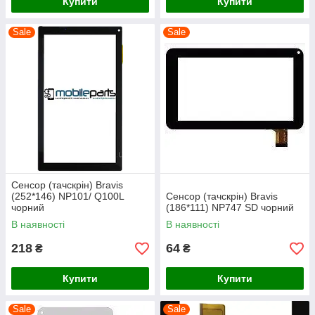
Купити
Купити
Sale
Sale
Сенсор (тачскрін) Bravis
(252*146) NP101/ Q100L
Сенсор (тачскрін) Bravis
чорний
(186*111) NP747 SD чорний
В наявності
В наявності
218
64
₴
₴
Купити
Купити
Sale
Sale