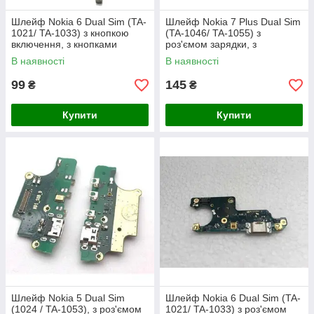
Шлейф Nokia 6 Dual Sim (TA-
Шлейф Nokia 7 Plus Dual Sim
1021/ TA-1033) з кнопкою
(TA-1046/ TA-1055) з
включення, з кнопками
роз'ємом зарядки, з
гучності
микрофономType-C
В наявності
В наявності
99
145
₴
₴
Купити
Купити
Шлейф Nokia 5 Dual Sim
Шлейф Nokia 6 Dual Sim (TA-
(1024 / TA-1053), з роз'ємом
1021/ TA-1033) з роз'ємом