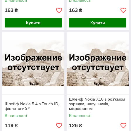
В наявності
В наявності
163
163
₴
₴
Купити
Купити
Шлейф Nokia X10 з роз'ємом
Шлейф Nokia 5.4 з Touch ID,
зарядки, навушників,
фіолетовий *
мікрофоном
В наявності
В наявності
119
126
₴
₴