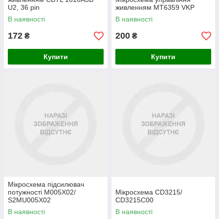
U2, 36 pin
живленням MT6359 VKP
В наявності
В наявності
172
200
₴
₴
Купити
Купити
Мікросхема підсилювач
потужності M005X02/
Мікросхема CD3215/
S2MU005X02
CD3215C00
В наявності
В наявності