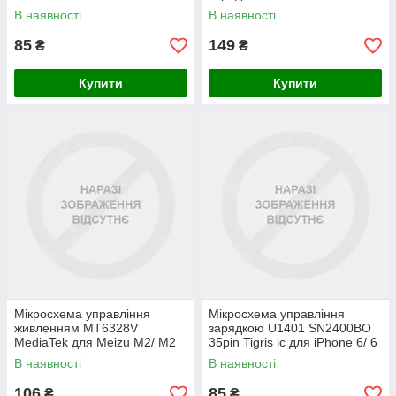
В наявності
В наявності
85
149
₴
₴
Купити
Купити
Мікросхема управління
Мікросхема управління
живленням MT6328V
зарядкою U1401 SN2400BO
MediaTek для Meizu M2/ M2
35pin Tigris ic для iPhone 6/ 6
Note/ Fly
Plus
В наявності
В наявності
106
85
₴
₴