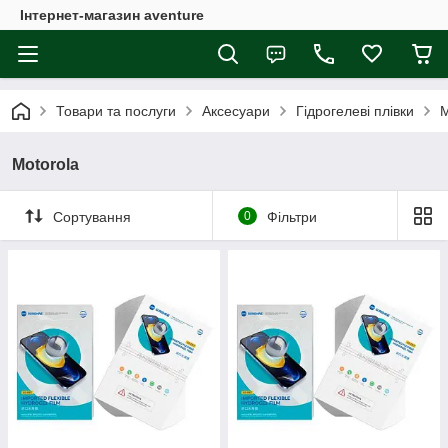
Інтернет-магазин aventure
Товари та послуги
Аксесуари
Гідрогелеві плівки
M
Motorola
Сортування
0
Фільтри