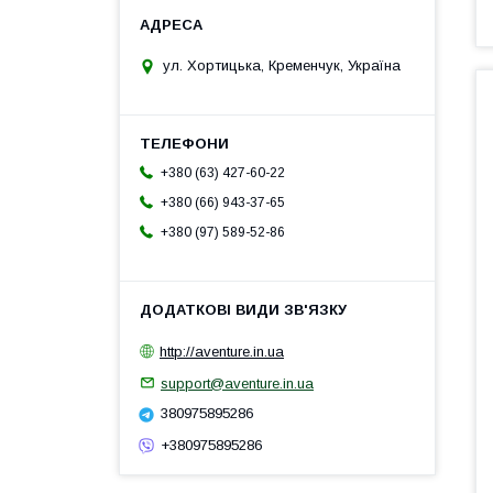
ул. Хортицька, Кременчук, Україна
+380 (63) 427-60-22
+380 (66) 943-37-65
+380 (97) 589-52-86
http://aventure.in.ua
support@aventure.in.ua
380975895286
+380975895286