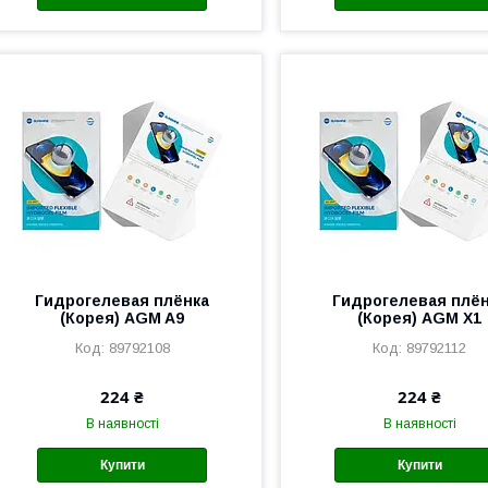
Гидрогелевая плёнка
Гидрогелевая плё
(Корея) AGM A9
(Корея) AGM X1
89792108
89792112
224 ₴
224 ₴
В наявності
В наявності
Купити
Купити