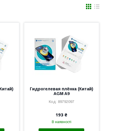
Китай)
Гидрогелевая плёнка (Китай)
AGM A9
89792097
193 ₴
В наявності