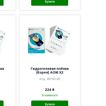
Купити
нка
Гидрогелевая плёнка
(Корея) AGM X2
89792106
224 ₴
В наявності
Купити