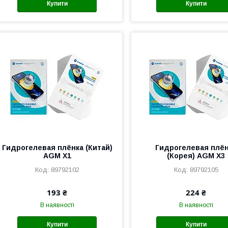
Купити
Купити
Гидрогелевая плёнка (Китай)
Гидрогелевая плё
AGM X1
(Корея) AGM X3
89792102
89792105
193 ₴
224 ₴
В наявності
В наявності
Купити
Купити