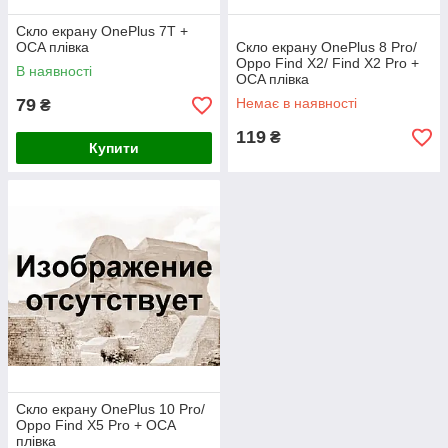
Скло екрану OnePlus 7T +
OCA плівка
Скло екрану OnePlus 8 Pro/
Oppo Find X2/ Find X2 Pro +
В наявності
OCA плівка
79
Немає в наявності
₴
119
₴
Купити
Скло екрану OnePlus 10 Pro/
Oppo Find X5 Pro + OCA
плівка