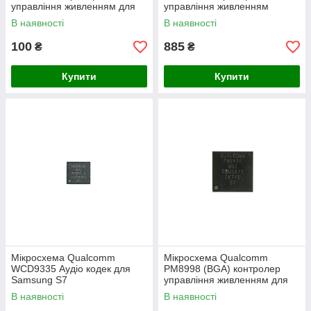
управління живленням для
управління живленням
смартфона Samsung I9500
В наявності
В наявності
Galaxy S4
100
885
₴
₴
Купити
Купити
Мікросхема Qualcomm
Мікросхема Qualcomm
WCD9335 Аудіо кодек для
PM8998 (BGA) контролер
Samsung S7
управління живленням для
Samsung S8, S8 Plus, G950,
В наявності
В наявності
G955F