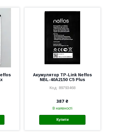
effos
Акумулятор TP-Link Neffos
ax
NBL-40A2150 C5 Plus
89793468
387 ₴
В наявності
Купити