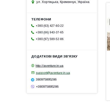
ул. Хортицька, Кременчук, Україна
+380 (63) 427-60-22
+380 (66) 943-37-65
+380 (97) 589-52-86
http://aventure.in.ua
support@aventure.in.ua
380975895286
+380975895286