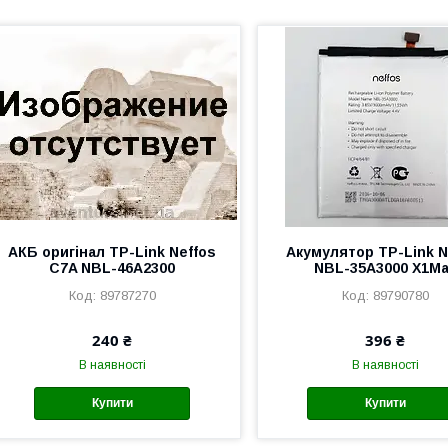
АКБ оригінал TP-Link Neffos
Акумулятор TP-Link N
C7A NBL-46A2300
NBL-35A3000 X1M
89787270
89790780
240 ₴
396 ₴
В наявності
В наявності
Купити
Купити