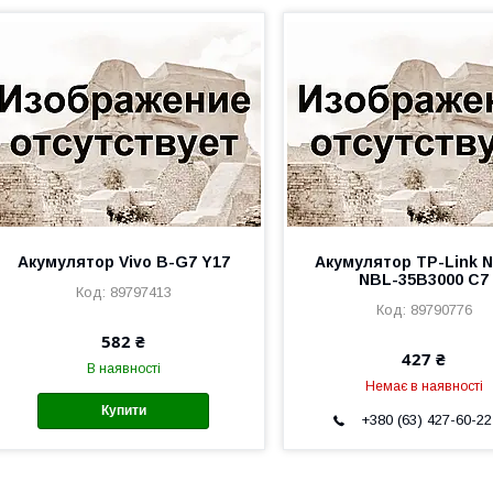
Акумулятор Vivo B-G7 Y17
Акумулятор TP-Link N
NBL-35B3000 C7
89797413
89790776
582 ₴
427 ₴
В наявності
Немає в наявності
Купити
+380 (63) 427-60-22