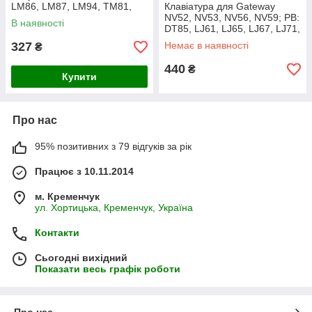
LM86, LM87, LM94, TM81,
Клавіатура для Gateway
TM93, TM85, TM86, TM87,
NV52, NV53, NV56, NV59; PB:
В наявності
TM89, Acer 5810 (RU Black).
DT85, LJ61, LJ65, LJ67, LJ71,
LJ75, LJ77, TJ61, TJ65 (Ru
327
Немає в наявності
₴
Black).
440
₴
Купити
Про нас
95% позитивних з 79 відгуків за рік
Працює з 10.11.2014
м. Кременчук
ул. Хортицька, Кременчук, Україна
Контакти
Сьогодні вихідний
Показати весь графік роботи