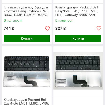
Клавіатура для ноутбука для
Клавіатура для Packard Bell
ноутбука Benq Joybook (R43,
EasyNote LS11, TS11, LV11,
R43C, R43E, R43CE, R43EG,
LK11, Gateway NV55, Acer
R43CF, Q41) Black
5830 (RU Black без рамки)
В наявності
В наявності
744
327
₴
₴
Купити
Купити
Клавіатура для Packard Bell
EasyNote LM81, LM82, LM85,