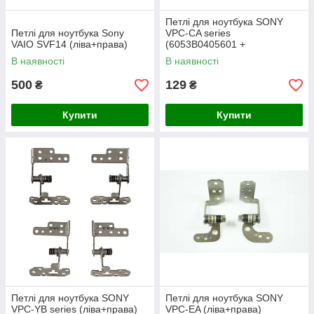
Петлі для ноутбука SONY
Петлі для ноутбука Sony
VPC-CA series
VAIO SVF14 (ліва+права)
(6053B0405601 +
6053B0327401) (ліва+права)
В наявності
В наявності
500
129
₴
₴
Купити
Купити
Петлі для ноутбука SONY
Петлі для ноутбука SONY
VPC-YB series (ліва+права)
VPC-EA (ліва+права)