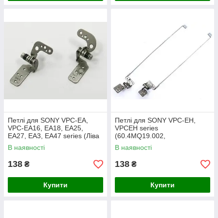
Петлі для SONY VPC-EA,
Петлі для SONY VPC-EH,
VPC-EA16, EA18, EA25,
VPCEH series
EA27, EA3, EA47 series (Ліва
(60.4MQ19.002,
+ права)
60.4MQ18.002) (Ліва + права)
В наявності
В наявності
138
138
₴
₴
Купити
Купити